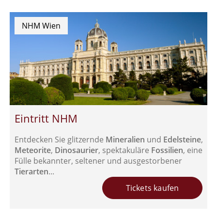
NHM Wien
Eintritt NHM
Entdecken Sie glitzernde
Mineralien
und
Edelsteine
,
Meteorite
,
Dinosaurier
, spektakuläre
Fossilien
, eine
Fülle bekannter, seltener und ausgestorbener
Tierarten
...
Tickets kaufen