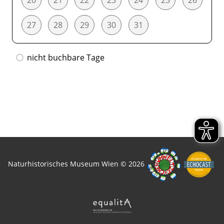
27
28
29
30
31
nicht buchbare Tage
Naturhistorisches Museum Wien © 2026