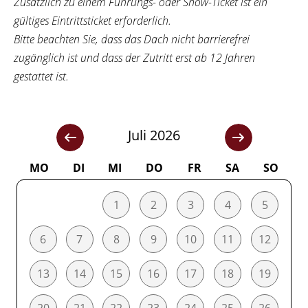
Zusätzlich zu einem Führungs- oder Show-Ticket ist ein
gültiges Eintrittsticket erforderlich.
Bitte beachten Sie, dass das Dach nicht barrierefrei
zugänglich ist und dass der Zutritt erst ab 12 Jahren
gestattet ist.
Juli 2026
MO
DI
MI
DO
FR
SA
SO
1
2
3
4
5
6
7
8
9
10
11
12
13
14
15
16
17
18
19
20
21
22
23
24
25
26